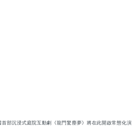
國首部沉浸式庭院互動劇《龍門驚塵夢》將在此開啟常態化演