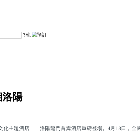
?
晚
相洛陽
文化主題酒店——洛陽龍門首焉酒店重磅登場。4月18日，全