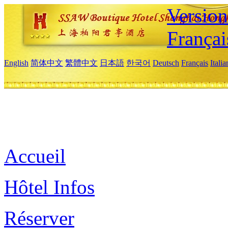
Versio
Françai
English
简体中文
繁體中文
日本語
한국어
Deutsch
Français
Itali
Accueil
Hôtel Infos
Réserver