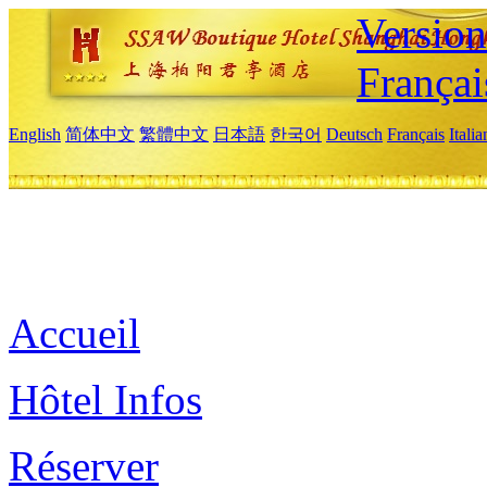
Versio
Françai
English
简体中文
繁體中文
日本語
한국어
Deutsch
Français
Itali
Accueil
Hôtel Infos
Réserver