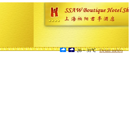
26 ~ 31℃
Détail météo