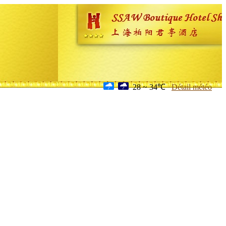
28 ~ 34℃
Détail météo