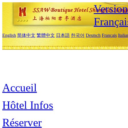
Versio
Françai
English
简体中文
繁體中文
日本語
한국어
Deutsch
Français
Itali
Accueil
Hôtel Infos
Réserver