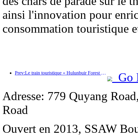
des chars de parade sur le t
ainsi l'innovation pour enri
consommation touristique et
Prev:Le train touristique « Hulunbuir Forest Rendezvous - Daxinganling Express - Starlight Train - Tianyi Journey » effectue son voyage inaugural.
Go 
Adresse: 779 Quyang Road,
Road
Ouvert en 2013, SSAW Bou