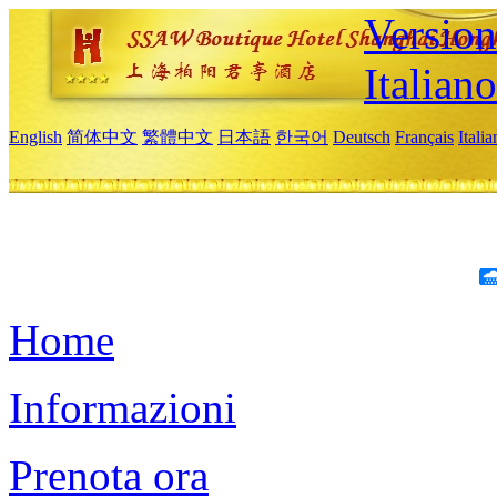
Version
Italiano
English
简体中文
繁體中文
日本語
한국어
Deutsch
Français
Itali
Home
Informazioni
Prenota ora