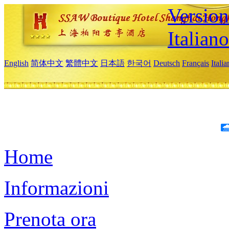
Version
Italiano
English
简体中文
繁體中文
日本語
한국어
Deutsch
Français
Itali
Home
Informazioni
Prenota ora