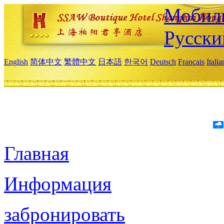
Мобиль
Русски
English
简体中文
繁體中文
日本語
한국어
Deutsch
Français
Itali
Главная
Информация
забронировать