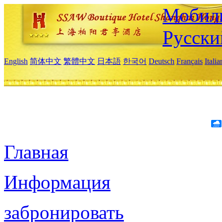
Мобиль
Русски
English
简体中文
繁體中文
日本語
한국어
Deutsch
Français
Itali
Главная
Информация
забронировать