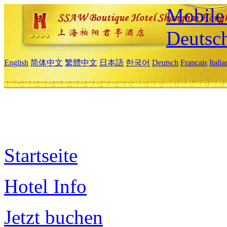
Mobile 
Deutsc
English
简体中文
繁體中文
日本語
한국어
Deutsch
Français
Itali
Startseite
Hotel Info
Jetzt buchen