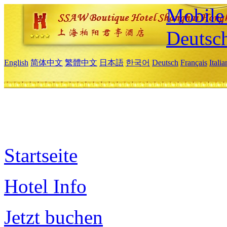
Mobile 
Deutsc
English
简体中文
繁體中文
日本語
한국어
Deutsch
Français
Itali
Startseite
Hotel Info
Jetzt buchen